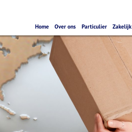
Home
Over ons
Particulier
Zakelijk
Diensten via uw smartphone
Verzekeren
Schad
Wat doen wij?
Pensioen
Onder
Hoe denken wij over verzekeren
Sparen
Werkg
Hoe denken wij over
Lenen
spaardiensten
Hoe denken wij over uw pensioen
Hypotheekadvisering