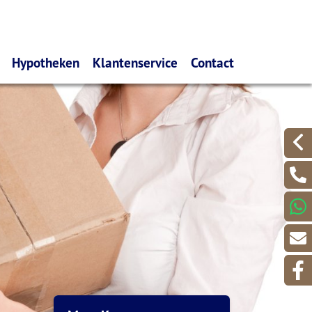
Hypotheken
Klantenservice
Contact
es melden
Oeps, een hypotheek. (filmpje)
Wijzigingen doorgeven
nemers
Belangrijk om te weten
Schades melden
evers
De huidige rentes
Serviceformulieren
De renteverwachting
Aanvraagformulieren
Hier kunt u uitgebreid uw
Waardemeters
hypotheek berekenen
Mijn polismap
Gelijk een offerte aanvragen?