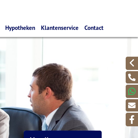
Hypotheken
Klantenservice
Contact
es melden
Oeps, een hypotheek. (filmpje)
Wijzigingen doorgeven
nemers
Belangrijk om te weten
Schades melden
evers
De huidige rentes
Serviceformulieren
De renteverwachting
Aanvraagformulieren
Hier kunt u uitgebreid uw
Waardemeters
hypotheek berekenen
Mijn polismap
Gelijk een offerte aanvragen?