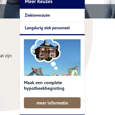
Meer Keuzes
Ziekteverzuim
Langdurig ziek personeel
t zijn
Maak een complete
hypotheekbegroting
meer informatie