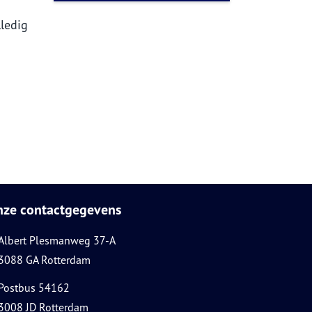
lledig
nze contactgegevens
Albert Plesmanweg 37-A
3088 GA Rotterdam
Postbus 54162
3008 JD Rotterdam