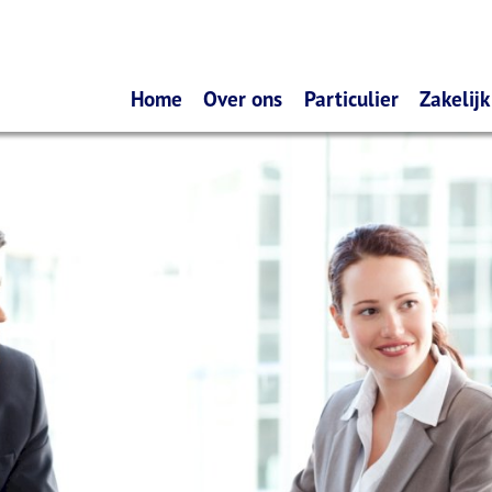
Home
Over ons
Particulier
Zakelijk
Diensten via uw smartphone
Verzekeren
Schad
Wat doen wij?
Pensioen
Onder
Hoe denken wij over verzekeren
Sparen
Werkg
Hoe denken wij over
Lenen
spaardiensten
Hoe denken wij over uw pensioen
Hypotheekadvisering