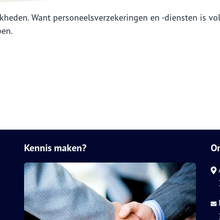
jkheden. Want personeelsverzekeringen en -diensten is vo
pen.
Kennis maken?
O